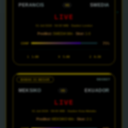
PERANCIS
SWEDIA
VS
LIVE
01 Juli 2026 · 04:00 WIB · Stadion London
Prediksi:
SWEDIA Win ·
Skor:
1-0
75%
CONF
1
1.60
X
5.00
2
6.50
BABAK 32 BESAR
MEKSIKO
EKUADOR
VS
LIVE
01 Juli 2026 · 08:00 WIB · Stadion Kota Meksiko
Prediksi:
MEKSIKO Win ·
Skor:
2-1