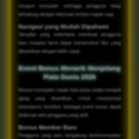
maupun komputer sehingga pengguna tetap
terhubung dengan informasi terbaru kapan saja.
Navigasi yang Mudah Dipahami
Tampilan yang sederhana membuat pengguna
baru maupun lama dapat menemukan fitur yang
dibutuhkan dengan lebih cepat.
Event Bonus Menarik Menjelang
Piala Dunia 2026
Momen kompetisi sepak bola dunia selalu menjadi
ajang yang dinantikan. Untuk menyambut
antusiasme tersebut, berbagai event bonus dapat
dinikmati oleh pengguna yang aktif.
Bonus Member Baru
Pengguna yang baru bergabung berkesempatan