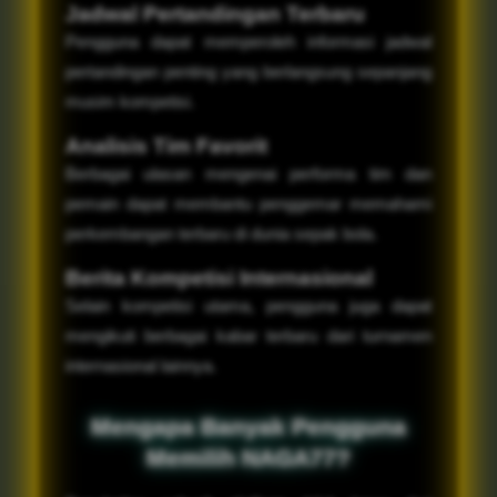
Jadwal Pertandingan Terbaru
Pengguna dapat memperoleh informasi jadwal
pertandingan penting yang berlangsung sepanjang
musim kompetisi.
Analisis Tim Favorit
Berbagai ulasan mengenai performa tim dan
pemain dapat membantu penggemar memahami
perkembangan terbaru di dunia sepak bola.
Berita Kompetisi Internasional
Selain kompetisi utama, pengguna juga dapat
mengikuti berbagai kabar terbaru dari turnamen
internasional lainnya.
Mengapa Banyak Pengguna
Memilih NAGA77?