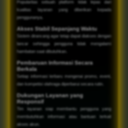
Popularitas sebuah platform tidak lepas dari
kualitas layanan yang diberikan kepada
penggunanya.
Akses Stabil Sepanjang Waktu
Sistem dirancang agar tetap dapat diakses dengan
lancar sehingga pengguna tidak mengalami
hambatan saat dibutuhkan.
Pembaruan Informasi Secara
Berkala
Setiap informasi terbaru mengenai promo, event,
dan kompetisi olahraga diperbarui secara rutin.
Dukungan Layanan yang
Responsif
Tim layanan siap membantu pengguna yang
membutuhkan informasi atau bantuan terkait
akses akun.