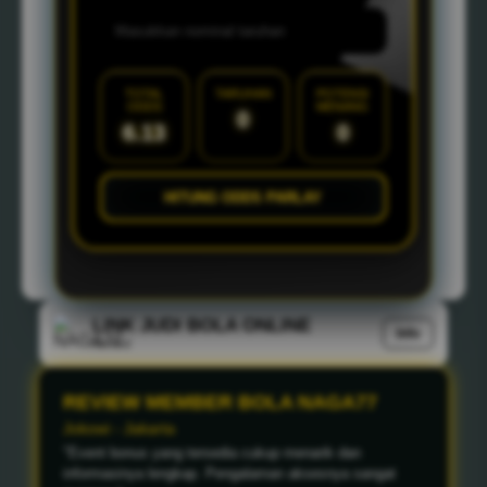
TOTAL
TARUHAN
POTENSI
ODDS
MENANG
0
6.13
0
HITUNG ODDS PARLAY
LINK JUDI BOLA ONLINE
Info
Verified
REVIEW MEMBER BOLA NAGA77
Dedy - Bandung
"Saya suka karena bisa mengakses platform melalui
smartphone kapan saja. Navigasinya sederhana dan