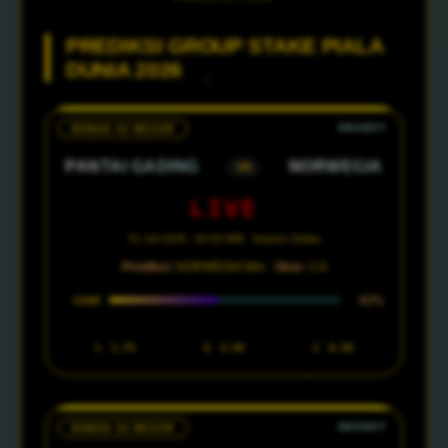
PREDIKSI GROUP STAKE PIALA
DUNIA 2026
BABAK 32 BESAR
PANTAI GADING
NORWEGIA
VS
LIVE
01 Juli 2026 · 00:00 WIB · Stadion Dallas
Prediksi:
NORWEGIA Win ·
Skor:
2-0
47%
CONF
1
1.75
X
3.50
2
6.50
BABAK 32 BESAR