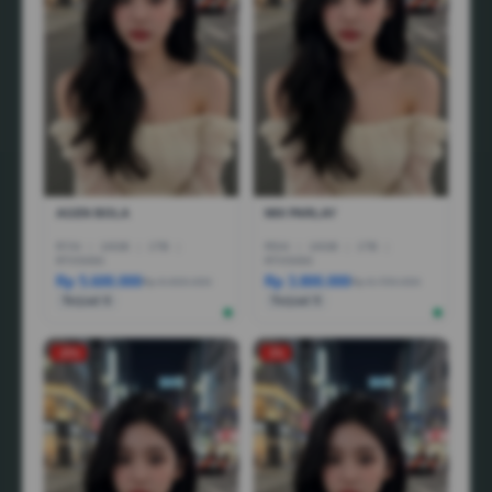
AGEN BOLA
MIX PARLAY
R7AI
|
16GB
|
1TB
|
R5AI
|
16GB
|
1TB
|
RTX5060
RTX5060
Rp 5.600.000
Rp 3.800.000
Rp 6.600.000
Rp 6.799.000
Terjual 6
Terjual 5
-25%
-5%