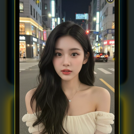
Jumlah Leg
2
Total Odds
3.30
POTENSI MENANG
Rp 330.000
Profit Bersih
Rp 230.000
AGEN PIALA DUNIA &
NAGA77
© 2026
NAGA77 ️ Partner Terbaik
Menuju Maxwin Besar!
Sepak bola selalu menjadi olahraga yang paling