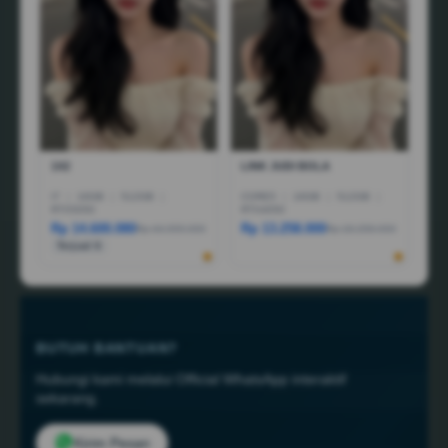
1X2
LINK JUDI BOLA
I7
|
16GB
|
512GB
|
CORE5
|
16GB
|
512GB
|
RTX5050
RTX4050
Rp 14.600.080
Rp 13.258.000
Rp 44.999.000
Rp 18.258.000
Terjual 6
BUTUH BANTUAN?
Hubungi kami melalui Official WhatsApp interaktif
sekarang.
Kirim Pesan