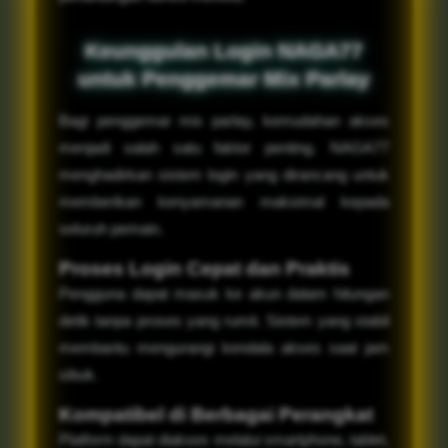
Keunggulan Login NAGA77
untuk Penggemar Mix Parlay
Bagi penggemar mix parlay, kemudahan akses
menjadi salah satu faktor penting. NAGA77
menghadirkan sistem login yang dirancang untuk
memberikan kenyamanan maksimal kepada
seluruh pemain.
Proses Login Cepat dan Praktis
Pengguna dapat masuk ke akun dalam hitungan
detik tanpa proses yang rumit. Sistem yang stabil
membantu mengurangi kendala akses saat jam
sibuk.
Kompatibel di Berbagai Perangkat
Platform dapat diakses melalui smartphone, tablet,